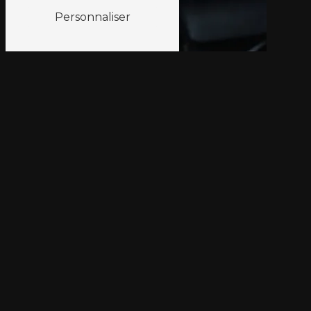
Personnaliser
Adresse
Quartier Berteaud, Espace Lemarquis
Route de Saint Tropez
83580 Gassin