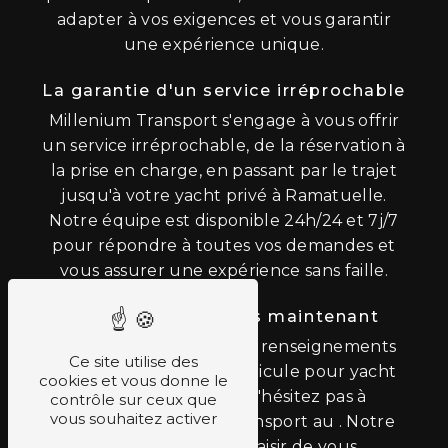
adapter à vos exigences et vous garantir
une expérience unique.
La garantie d'un service irréprochable
Millenium Transport s'engage à vous offrir
un service irréprochable, de la réservation à
la prise en charge, en passant par le trajet
jusqu'à votre yacht privé à Ramatuelle.
Notre équipe est disponible 24h/24 et 7j/7
pour répondre à toutes vos demandes et
vous assurer une expérience sans faille.
Contactez-nous dès maintenant
Pour toute demande de renseignements
Ce site utilise des
ou de réservation de véhicule pour yacht
cookies et vous donne le
privé à Ramatuelle, n'hésitez pas à
contrôle sur ceux que
vous souhaitez activer
contacter Millenium Transport au . Notre
équipe se fera un plaisir de vous